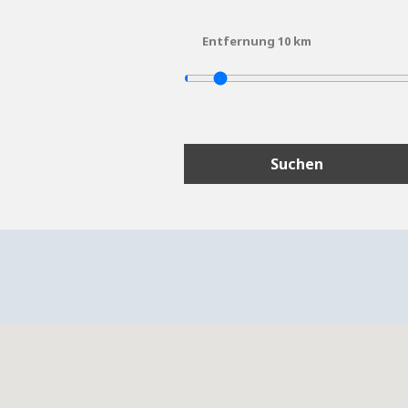
Entfernung
10
km